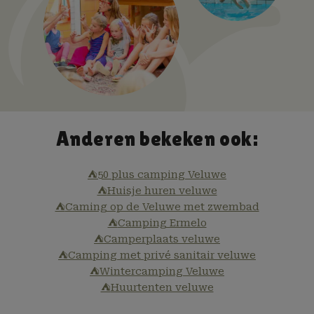
Anderen bekeken ook:
⛺
50 plus camping Veluwe
⛺
Huisje huren veluwe
⛺
Caming op de Veluwe met zwembad
⛺
Camping Ermelo
⛺
Camperplaats veluwe
⛺
Camping met privé sanitair veluwe
⛺
Wintercamping Veluwe
⛺
Huurtenten veluwe