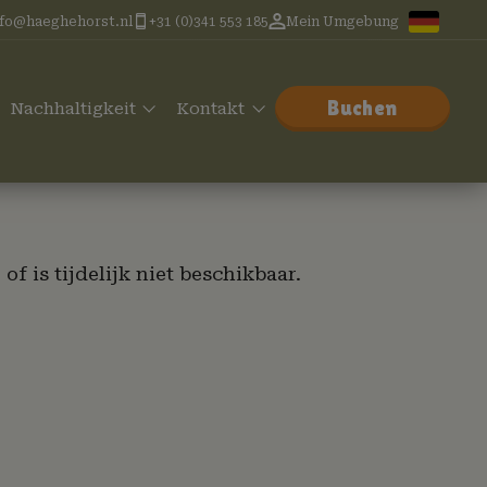
nfo@haeghehorst.nl
+31 (0)341 553 185
Mein Umgebung
Buchen
Nachhaltigkeit
Kontakt
f is tijdelijk niet beschikbaar.