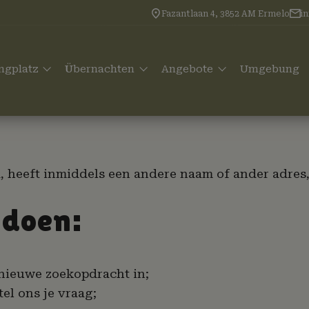
Fazantlaan 4, 3852 AM Ermelo
i
ngplatz
Übernachten
Angebote
Umgebung
, heeft inmiddels een andere naam of ander adres, o
 doen:
nieuwe zoekopdracht in;
el ons je vraag;