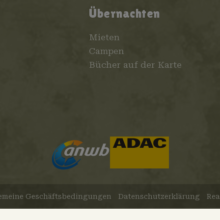
Übernachten
Mieten
Campen
Bücher auf der Karte
emeine Geschäftsbedingungen
Datenschutzerklärung
Rea