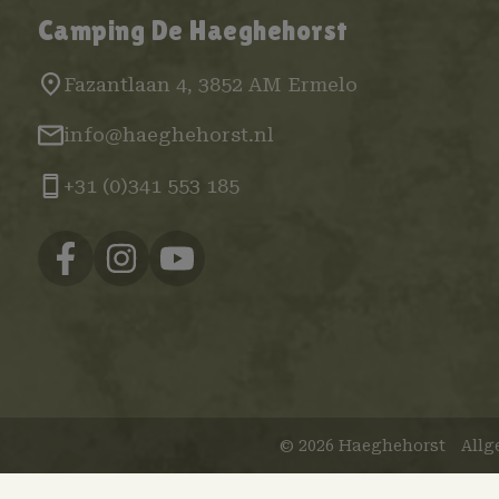
Camping De Haeghehorst
Fazantlaan 4, 3852 AM Ermelo
info@haeghehorst.nl
+31 (0)341 553 185
© 2026 Haeghehorst
Allg