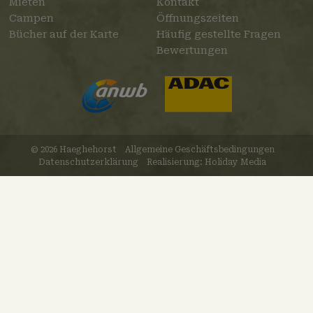
Mieten
Kontakt
Campen
Öffnungszeiten
Bücher auf der Karte
Häufig gestellte Fragen
Bewertungen
© 2026 Haeghehorst
Allgemeine Geschäftsbedingungen
Datenschutzerklärung
Realisierung: Holiday Media
Diese Webseite verwendet
Cookies
Wir verwenden Cookies, um sicherzustellen, dass die
Website ordnungsgemäß funktioniert. Lesen Sie mehr über
unsere Verwendung von Cookies in unserer
Datenschutzerklärung
. Indem Sie auf Zulassen klicken,