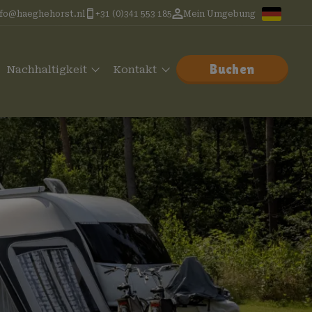
nfo@haeghehorst.nl
+31 (0)341 553 185
Mein Umgebung
Buchen
Nachhaltigkeit
Kontakt