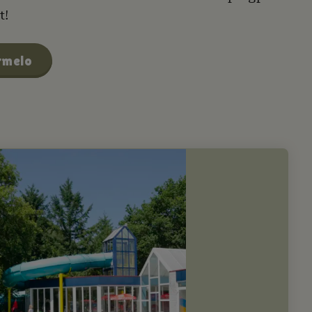
t!
rmelo