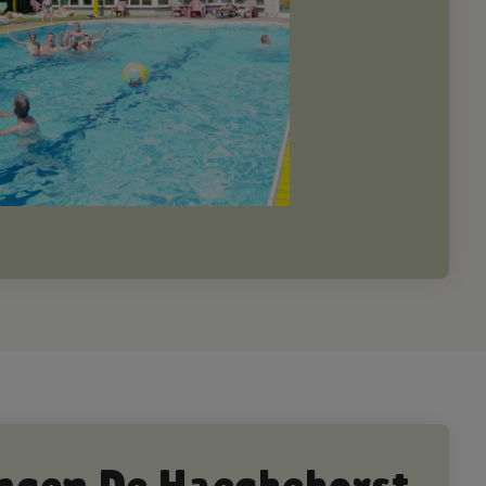
ungen De Haeghehorst