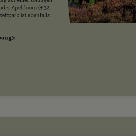
ag auf einer sonnigen
 oder Apeldoorn (± 32
eitpark ist ebenfalls
bung):