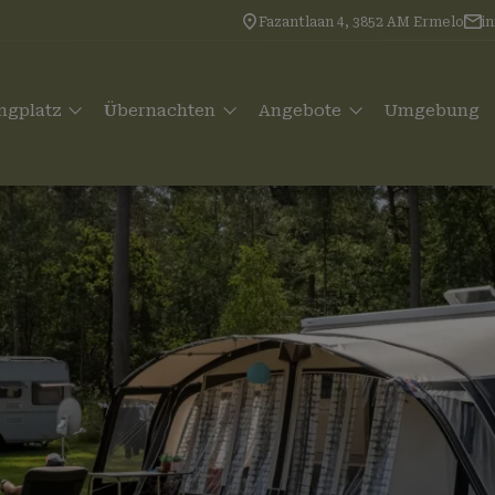
Fazantlaan 4, 3852 AM Ermelo
i
ngplatz
Übernachten
Angebote
Umgebung