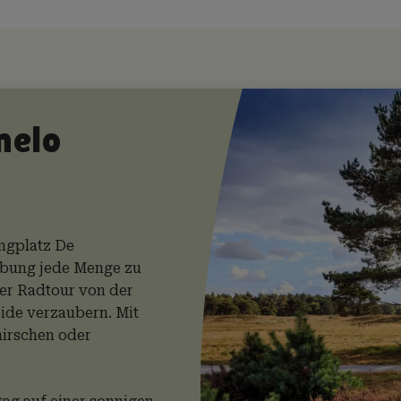
melo
ngplatz De
ebung jede Menge zu
der Radtour von der
de verzaubern. Mit
hirschen oder